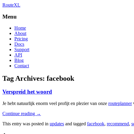
RouteXL
Best route with stops
RouteXL
Menu
Home
About
Pricing
Docs
Support
API
Blog
Contact
Tag Archives:
facebook
Verspreid het woord
Je hebt natuurlijk enorm veel profijt en plezier van onze
routeplanner
v
Continue reading
→
This entry was posted in
updates
and tagged
facebook
,
recommend
,
s