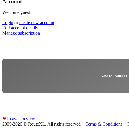
Account
Welcome guest!
Login
or
create new account
Edit account details
Manage subscription
New to RouteXL? 
❤
Leave a review
2009-2026 © RouteXL. All rights reserved −
Terms & Conditions
−