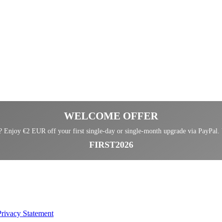
WELCOME OFFER
Enjoy €2 EUR off your first single-day or single-month upgrade via PayPal.
FIRST2026
Privacy Statement