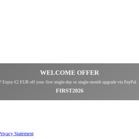
WELCOME OFFER
Enjoy €2 EUR off your first single-day or single-month upgrade via PayPal.
FIRST2026
Privacy Statement