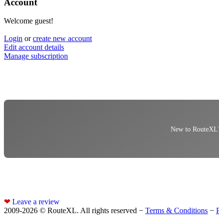
Account
Welcome guest!
Login
or
create new account
Edit account details
Manage subscription
New to RouteXL? 
❤
Leave a review
2009-2026 © RouteXL. All rights reserved −
Terms & Conditions
−