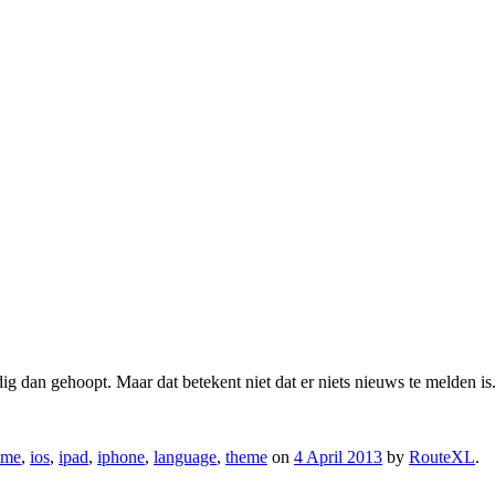
ig dan gehoopt. Maar dat betekent niet dat er niets nieuws te melden i
ome
,
ios
,
ipad
,
iphone
,
language
,
theme
on
4 April 2013
by
RouteXL
.