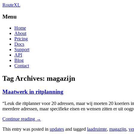
RouteXL
Best route with stops
RouteXL
Menu
Home
About
Pricing
Docs
Support
API
Blog
Contact
Tag Archives:
magazijn
Maatwerk in ritplanning
“Leuk die ritplanner voor 20 adressen, maar wij moeten 20 koeriers
meerdere adressen, maar specifieke eisen en wensen zitten er uit oog
Continue reading
→
This entry was posted in
updates
and tagged
laadruimte
,
magazijn
,
ven