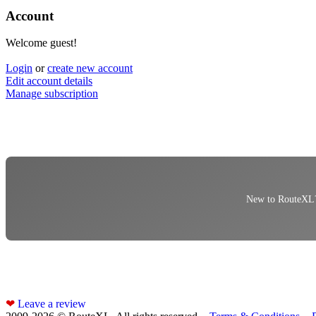
Account
Welcome guest!
Login
or
create new account
Edit account details
Manage subscription
New to RouteXL? 
❤
Leave a review