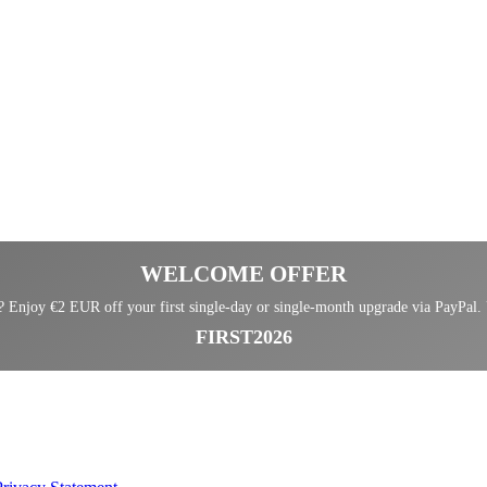
WELCOME OFFER
Enjoy €2 EUR off your first single-day or single-month upgrade via PayPal.
FIRST2026