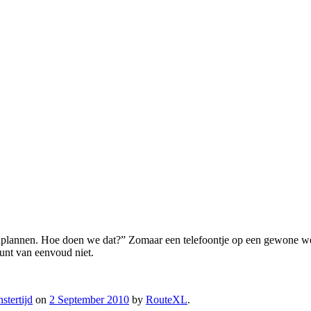
 inplannen. Hoe doen we dat?” Zomaar een telefoontje op een gewone 
punt van eenvoud niet.
stertijd
on
2 September 2010
by
RouteXL
.